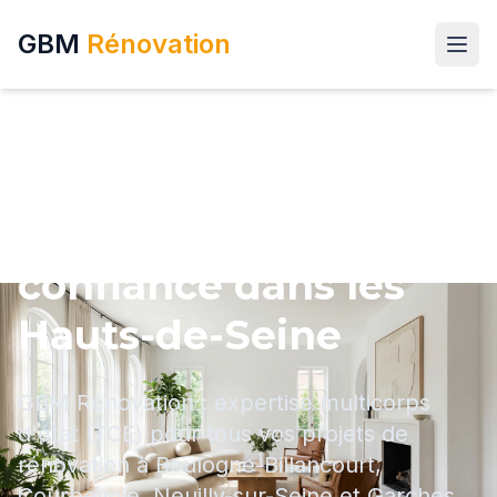
GBM
Rénovation
Votre entreprise de
rénovation de
confiance dans les
Hauts-de-Seine
GBM Rénovation : expertise multicorps
d'état (TCE) pour tous vos projets de
rénovation à Boulogne-Billancourt,
Courbevoie, Neuilly-sur-Seine et Garches.